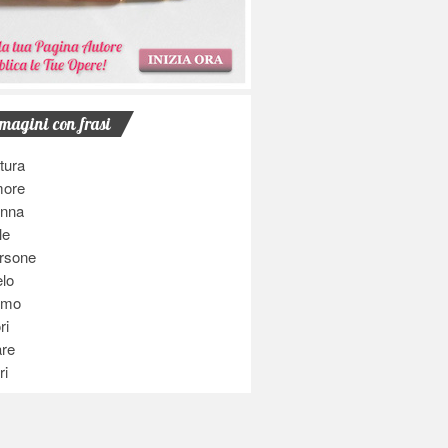
magini con frasi
tura
ore
nna
le
rsone
elo
omo
ri
re
ri