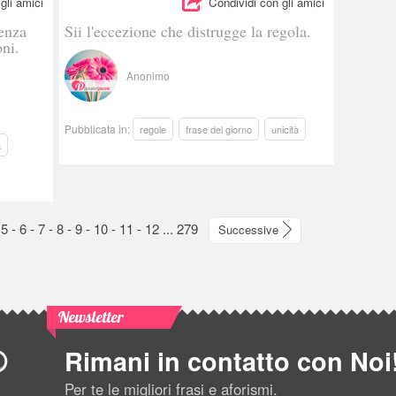
gli amici
Condividi con gli amici
lenza
Sii l'eccezione che distrugge la regola.
oni.
Anonimo
Pubblicata in:
regole
frase del giorno
unicità
a
-
5
-
6
-
7
-
8
-
9
-
10
-
11
-
12
...
279
Successive
Newsletter
Rimani in contatto con Noi
Per te le migliori frasi e aforismi.