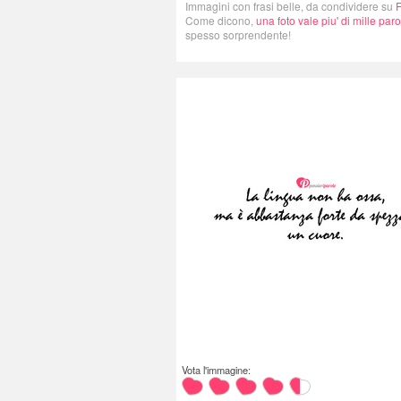
Immagini con frasi belle, da condividere su
Come dicono,
una foto vale piu' di mille paro
spesso sorprendente!
Vota l'immagine: