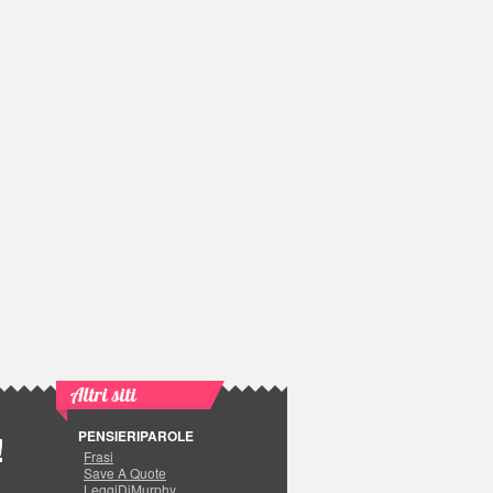
Altri siti
PENSIERIPAROLE
!
Frasi
Save A Quote
LeggiDiMurphy