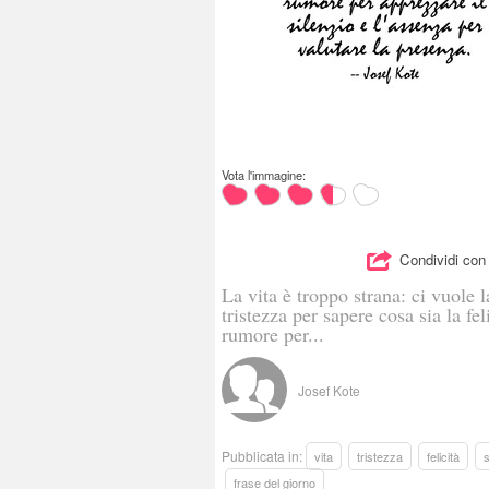
Vota l'immagine:
Condividi con 
La vita è troppo strana: ci vuole l
tristezza per sapere cosa sia la feli
rumore per...
Josef Kote
Pubblicata in:
vita
tristezza
felicità
s
frase del giorno