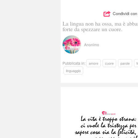
Condividi con 
La lingua non ha ossa, ma è abba
forte da spezzare un cuore.
Anonimo
Pubblicata in:
amore
cuore
parole
f
linguaggio