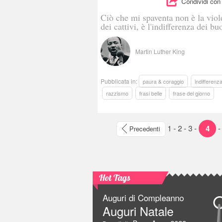
Condividi con 
Ciò che mi spaventa non è la vio
dei cattivi, è l'indifferenza dei bu
Martin Luther King
Pubblicata in:
paura & coraggio
indifferenz
razzismo
frasi belle
frase del giorno
1
-
2
-
3
-
4
Precedenti
Hot Tags
Auguri di Compleanno
Auguri Natale