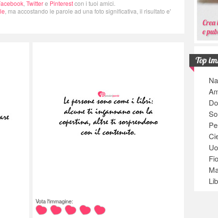
Facebook
,
Twitter
e
Pinterest
con i tuoi amici.
le
, ma accostando le parole ad una foto significativa, il risultato e'
Top im
Na
Am
Do
So
Pe
Ci
U
Fio
Ma
Lib
Vota l'immagine: