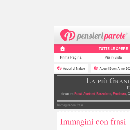
TUTTE LE OPERE
Prima Pagina
Più in vista
Auguri di Natale
Auguri Buon Anno 20
La più Gran
E
divise tra
Frasi
,
Aforismi
,
Barzellette
,
Freddure
, C
Immagini con frasi
Immagini con frasi