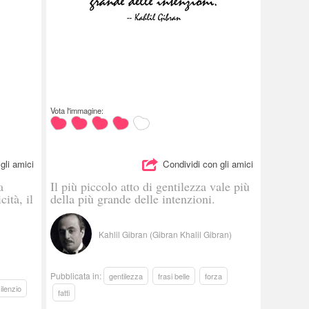
Vota l'immagine:
gli amici
Condividi con gli amici
a
Il più piccolo atto di gentilezza vale più
cità, il
della più grande delle intenzioni.
Kahlil Gibran (Gibran Khalil Gibran)
Pubblicata in:
gentilezza
frasi belle
forza
ilenzio
fatti