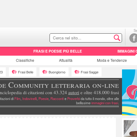
Se
FRASI E POESIE PIÙ BELLE
IMMAGINI 
Classifiche
Attualità
Moda e Tendenze
23
Frasi Belle
Buongiorno
Frasi Sagge
de Community letteraria on-line
nciclopedia di citazioni con 43.324
autori
e oltre 418.000 frasi
itazioni di
Film
,
Indovinelli
,
Poesie
,
Racconti
e
Proverbi
da tutto il mondo, oltre alle
bellissime
immagini con frasi
.