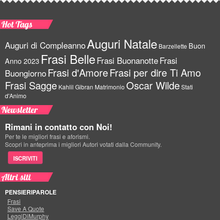
Hot Tags
Auguri Natale
Auguri di Compleanno
Buon
Barzellette
Frasi Belle
Frasi Buonanotte
Frasi
Anno 2023
Frasi d'Amore
Frasi per dire Ti Amo
Buongiorno
Frasi Sagge
Oscar Wilde
Kahlil Gibran
Matrimonio
Stati
d'Animo
Newsletter
Rimani in contatto con Noi!
Per te le migliori frasi e aforismi.
Scopri in anteprima i migliori Autori votati dalla Community.
ISCRIVITI
Altri siti
PENSIERIPAROLE
Frasi
Save A Quote
LeggiDiMurphy