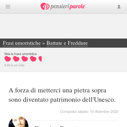
Frasi umoristiche
»
Battute e Freddure
»
A forza di metterci una pietra sopra sono... - Giampiero Ferrante
Vota la frase umoristica:
9.00
in
un
voto
A forza di metterci una pietra sopra
sono diventato patrimonio dell'Unesco.
Composta sabato 19 dicembre 2020