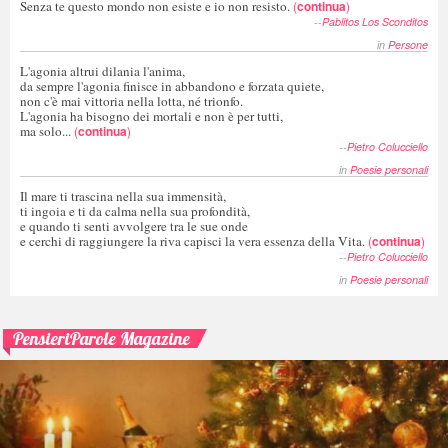
Senza te questo mondo non esiste e io non resisto.
(
continua
)
--
Pablitos Los Sconditos
in
Persone
L'agonia altrui dilania l'anima,
da sempre l'agonia finisce in abbandono e forzata quiete,
non c'è mai vittoria nella lotta, né trionfo.
L'agonia ha bisogno dei mortali e non è per tutti,
ma solo...
(
continua
)
--
Pietro Colucciello
in
Poesie personali
Il mare ti trascina nella sua immensità,
ti ingoia e ti da calma nella sua profondità,
e quando ti senti avvolgere tra le sue onde
e cerchi di raggiungere la riva capisci la vera essenza della Vita.
(
continua
)
--
Pietro Colucciello
in
Poesie personali
PensieriParole Magazine