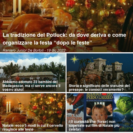
La tradizione del Potluck: da dove deriva e come
organizzare la festa “dopo le feste”
Raniero Junior De Bortoli
- 19 dic 2022
Abbiamo adottato 23 bambini del
Madagascar, ma ci serve ancora il
Storia e significato delle statuine del
vostro aiuto!
presepe: le conosci veramente?
10 curiosità che (forse) non
Natale: ecco 5 modi in cui il cervello
sapevate sui film di Natale più
reagisce alle feste
celebri