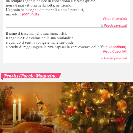
da sempre l'agonia finisce in abbandono e forzata quiete,
non c'è mai vittoria nella lotta, né trionfo.
L'agonia ha bisogno dei mortali e non è per tutti,
ma solo...
(
continua
)
--
Pietro Colucciello
in
Poesie personali
Il mare ti trascina nella sua immensità,
ti ingoia e ti da calma nella sua profondità,
e quando ti senti avvolgere tra le sue onde
e cerchi di raggiungere la riva capisci la vera essenza della Vita.
(
continua
)
--
Pietro Colucciello
in
Poesie personali
PensieriParole Magazine