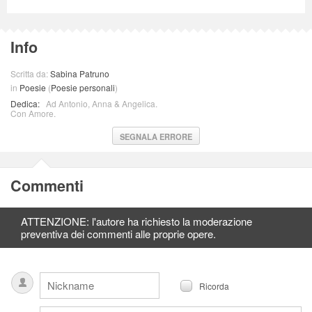
Info
Scritta da:
Sabina Patruno
in
Poesie
(
Poesie personali
)
Dedica:
Ad Antonio, Anna & Angelica.
Con Amore.
SEGNALA ERRORE
Commenti
ATTENZIONE: l'autore ha richiesto la moderazione
preventiva dei commenti alle proprie opere.
Ricorda