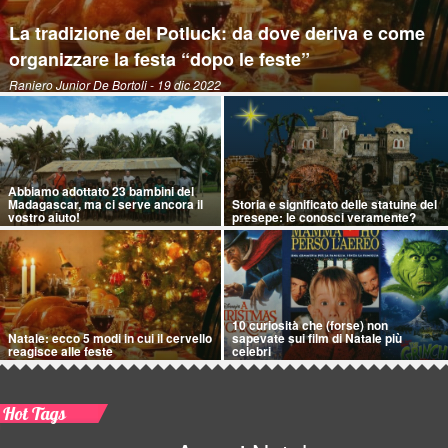
La tradizione del Potluck: da dove deriva e come
organizzare la festa “dopo le feste”
Raniero Junior De Bortoli
- 19 dic 2022
Abbiamo adottato 23 bambini del
Madagascar, ma ci serve ancora il
Storia e significato delle statuine del
vostro aiuto!
presepe: le conosci veramente?
10 curiosità che (forse) non
Natale: ecco 5 modi in cui il cervello
sapevate sui film di Natale più
reagisce alle feste
celebri
Hot Tags