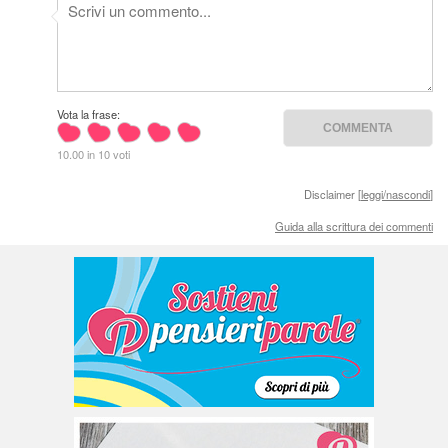
Vota la frase:
10.00 in 10 voti
Disclaimer [
leggi/nascondi
]
Guida alla scrittura dei commenti