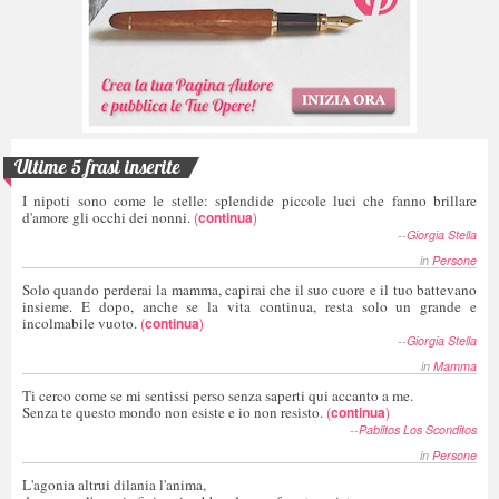
Ultime 5 frasi inserite
I nipoti sono come le stelle: splendide piccole luci che fanno brillare
d'amore gli occhi dei nonni.
(
continua
)
--
Giorgia Stella
in
Persone
Solo quando perderai la mamma, capirai che il suo cuore e il tuo battevano
insieme. E dopo, anche se la vita continua, resta solo un grande e
incolmabile vuoto.
(
continua
)
--
Giorgia Stella
in
Mamma
Ti cerco come se mi sentissi perso senza saperti qui accanto a me.
Senza te questo mondo non esiste e io non resisto.
(
continua
)
--
Pablitos Los Sconditos
in
Persone
L'agonia altrui dilania l'anima,