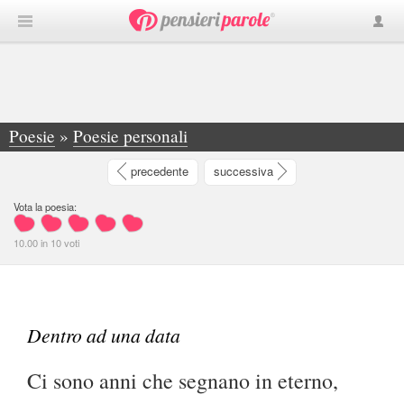
Poesie
»
Poesie personali
»
Dentro ad una data - Ci sono anni che segnano in eterno, Anni in... - Sabina Patruno
precedente
successiva
Vota la poesia:
10.00
in
10
voti
Dentro ad una data
Ci sono anni che segnano in eterno,