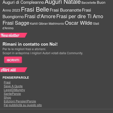
Auguri Natale
Auguri di Compleanno
Buon
Barzellette
Frasi Belle
Frasi Buonanotte
Frasi
Anno 2023
Frasi d'Amore
Frasi per dire Ti Amo
Buongiorno
Frasi Sagge
Oscar Wilde
Kahlil Gibran
Matrimonio
Stati
d'Animo
Newsletter
Rimani in contatto con Noi!
Per te le migliori frasi e aforismi.
Scopri in anteprima i migliori Autori votati dalla Community.
ISCRIVITI
Altri siti
PENSIERIPAROLE
Frasi
Save A Quote
LeggiDiMurphy
SanteParole
Shop
Edizioni PensieriParole
Fai pubblicità su questo sito