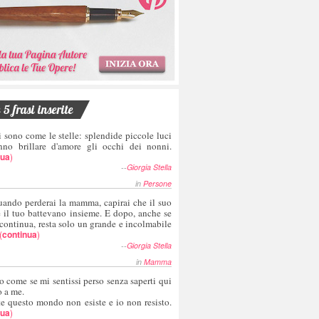
5 frasi inserite
i sono come le stelle: splendide piccole luci
nno brillare d'amore gli occhi dei nonni.
nua
)
--
Giorgia Stella
in
Persone
uando perderai la mamma, capirai che il suo
e il tuo battevano insieme. E dopo, anche se
 continua, resta solo un grande e incolmabile
(
continua
)
--
Giorgia Stella
in
Mamma
o come se mi sentissi perso senza saperti qui
o a me.
te questo mondo non esiste e io non resisto.
nua
)