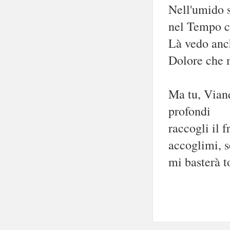
Nell'umido s
nel Tempo c
Là vedo anch
Dolore che m
Ma tu, Viand
profondi
raccogli il f
accoglimi, se
mi basterà t