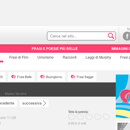
Se
FRASI E POESIE PIÙ BELLE
IMMAGINI 
e
Frasi di
Film
Umorismo
Racconti
Leggi di Murphy
Frasi
23
Frasi Belle
Buongiorno
Frasi Sagge
... - Matteo Serafini
ecedente
successiva
Vota la poesia:
 alle 11:08
)
0.00 in 0 voti