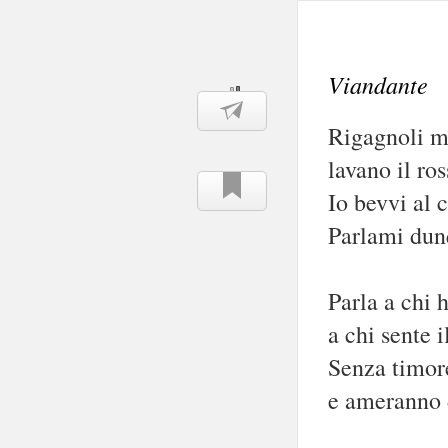
Viandante
Rigagnoli mu
lavano il ro
Io bevvi al c
Parlami dunq
Parla a chi 
a chi sente 
Senza timore
e ameranno d