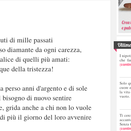
ti di mille passati
Ultime 
sso diamante da ogni carezza,
I nipot
alice di quelli più amati:
che fa
(
conti
ue della tristezza!
Solo q
ha perso anni d'argento e di sole
cuore 
la vita
il bisogno di nuovo sentire
vuoto.
, grida anche a chi non lo vuole
i più il giorno del loro avvenire
Ti cerc
accant
Senza 
(
conti