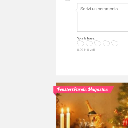
Vota la frase:
0.00 in 0 voti
PensieriParole Magazine