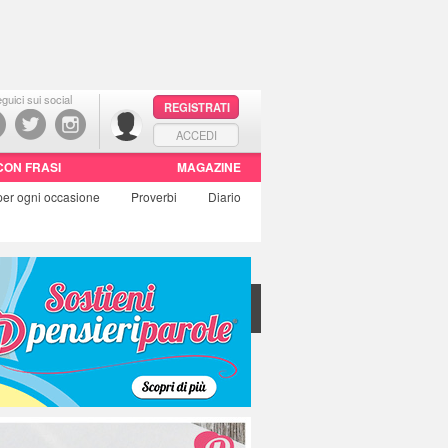
guici sui social
REGISTRATI
ACCEDI
CON FRASI
MAGAZINE
per ogni occasione
Proverbi
Diario