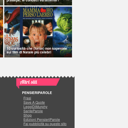
10 curiosità che (forse) non sapevate
sui film di Natale più celebri
Altri siti
PENSIERIPAROLE
Frasi
Save A Quote
LeggiDiMurphy
SanteParole
Shop
Edizioni PensieriParole
Fai pubblicità su questo sito