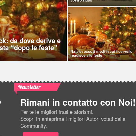
ck: da dove deriva e
sta “dopo le feste”
Natale: ecco 5 modi in cui il cervello
reagisce alle feste
Newsletter
Rimani in contatto con Noi!
Per te le migliori frasi e aforismi.
Scopri in anteprima i migliori Autori votati dalla
Community.