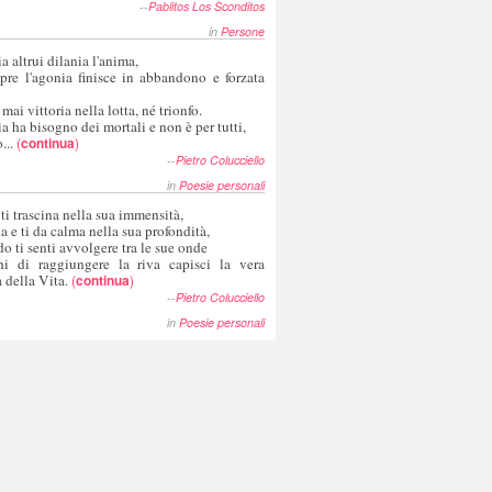
--
Pablitos Los Sconditos
in
Persone
a altrui dilania l'anima,
pre l'agonia finisce in abbandono e forzata
 mai vittoria nella lotta, né trionfo.
a ha bisogno dei mortali e non è per tutti,
...
(
continua
)
--
Pietro Colucciello
in
Poesie personali
 ti trascina nella sua immensità,
ia e ti da calma nella sua profondità,
o ti senti avvolgere tra le sue onde
hi di raggiungere la riva capisci la vera
 della Vita.
(
continua
)
--
Pietro Colucciello
in
Poesie personali