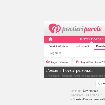
TUTTE LE OPERE
Frasi
& Aforismi
Indovinelli
Poesi
Preghiere
Auguri di Natale
Auguri Buon Anno 20
Poesie
»
Poesie personali
»
Viandante - Rigagnoli muti di mille passati lavano il
pr
Urviniensis
Scritta da:
Pubblicata il 24 aprile 2013
in
Poesie
(
Poesie personali