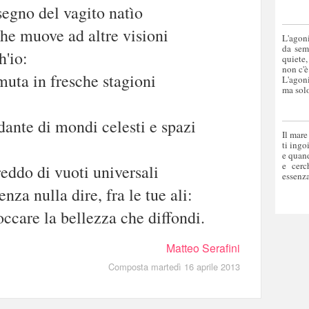
egno del vagito natìo
he muove ad altre visioni
L'agoni
da sem
'io:
quiete,
non c'è
uta in fresche stagioni
L'agoni
ma solo
ante di mondi celesti e spazi
Il mare
ti ingo
e quand
e cerc
reddo di vuoti universali
essenza
nza nulla dire, fra le tue ali:
occare la bellezza che diffondi.
Matteo Serafini
Composta martedì 16 aprile 2013