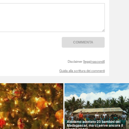
Disclaimer [
leggi/nascondi
]
Guida alla scrittura dei commenti
Abbiamo adottato 23 bambini del
Madagascar, ma ci serve ancora il
vostro aiuto!