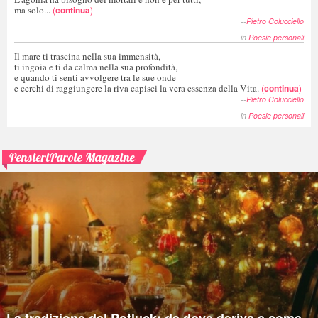
ma solo...
(
continua
)
--
Pietro Colucciello
in
Poesie personali
Il mare ti trascina nella sua immensità,
ti ingoia e ti da calma nella sua profondità,
e quando ti senti avvolgere tra le sue onde
e cerchi di raggiungere la riva capisci la vera essenza della Vita.
(
continua
)
--
Pietro Colucciello
in
Poesie personali
PensieriParole Magazine