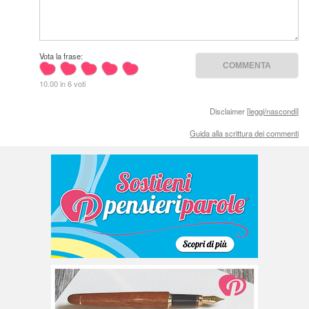
Vota la frase:
10.00 in 6 voti
Disclaimer [
leggi/nascondi
]
Guida alla scrittura dei commenti