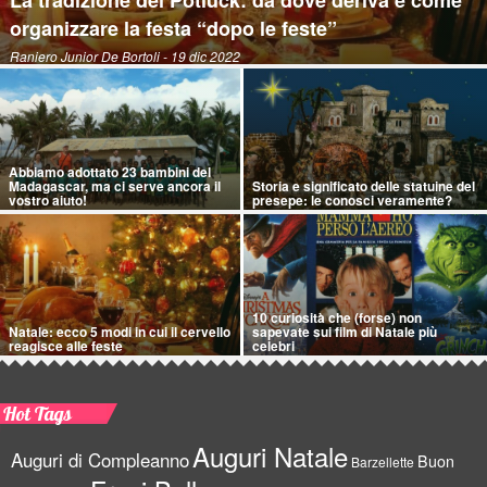
La tradizione del Potluck: da dove deriva e come
organizzare la festa “dopo le feste”
Raniero Junior De Bortoli
- 19 dic 2022
Abbiamo adottato 23 bambini del
Madagascar, ma ci serve ancora il
Storia e significato delle statuine del
vostro aiuto!
presepe: le conosci veramente?
10 curiosità che (forse) non
Natale: ecco 5 modi in cui il cervello
sapevate sui film di Natale più
reagisce alle feste
celebri
Hot Tags
Auguri Natale
Auguri di Compleanno
Buon
Barzellette