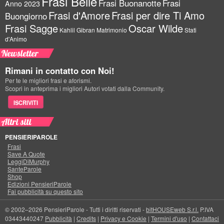
Frasi Belle
Frasi Buonanotte
Frasi
Anno 2023
Frasi d'Amore
Frasi per dire Ti Amo
Buongiorno
Frasi Sagge
Oscar Wilde
Kahlil Gibran
Matrimonio
Stati
d'Animo
Newsletter
Rimani in contatto con Noi!
Per te le migliori frasi e aforismi.
Scopri in anteprima i migliori Autori votati dalla Community.
ISCRIVITI
Altri siti
PENSIERIPAROLE
Frasi
Save A Quote
LeggiDiMurphy
SanteParole
Shop
Edizioni PensieriParole
Fai pubblicità su questo sito
© 2002–2026 PensieriParole - Tutti i diritti riservati -
bitHOUSEweb S.r.l.
P.IVA
03443440247
Pubblicità
|
Credits
|
Privacy e Cookie
|
Termini d'uso
|
Contattaci