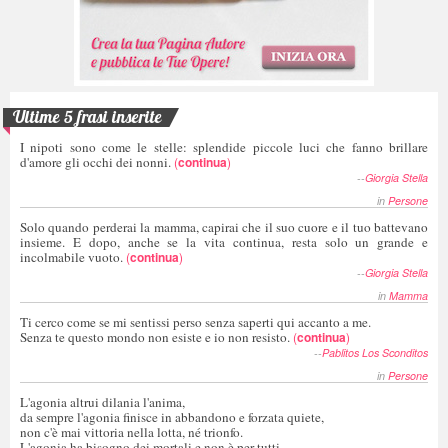
Ultime 5 frasi inserite
I nipoti sono come le stelle: splendide piccole luci che fanno brillare
d'amore gli occhi dei nonni.
(
continua
)
--
Giorgia Stella
in
Persone
Solo quando perderai la mamma, capirai che il suo cuore e il tuo battevano
insieme. E dopo, anche se la vita continua, resta solo un grande e
incolmabile vuoto.
(
continua
)
--
Giorgia Stella
in
Mamma
Ti cerco come se mi sentissi perso senza saperti qui accanto a me.
Senza te questo mondo non esiste e io non resisto.
(
continua
)
--
Pablitos Los Sconditos
in
Persone
L'agonia altrui dilania l'anima,
da sempre l'agonia finisce in abbandono e forzata quiete,
non c'è mai vittoria nella lotta, né trionfo.
L'agonia ha bisogno dei mortali e non è per tutti,