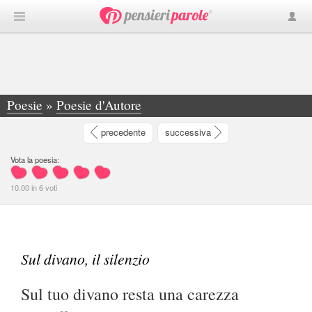
Poesie
»
Poesie d'Autore
»
Sul divano, il silenzio - Sul tuo divano resta una carezza un soffio... - Bernardo Panzeca
precedente
successiva
Vota la poesia:
10.00
in
6
voti
Sul divano, il silenzio
Sul tuo divano resta una carezza