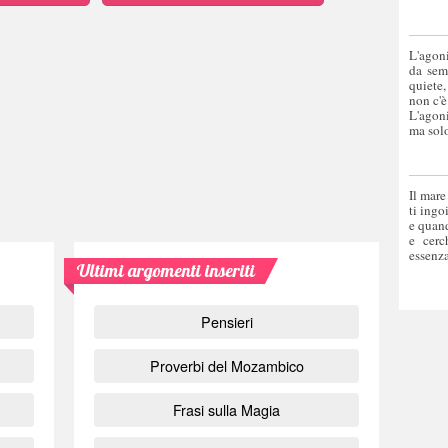
L'agoni
da sem
quiete,
non c'è
L'agoni
ma solo
Il mare
ti ingo
e quand
e cerc
essenza
Ultimi argomenti inseriti
Pensieri
Proverbi del Mozambico
Frasi sulla Magia