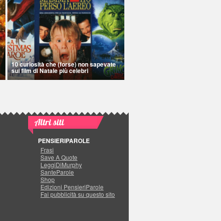
10 curiosità che (forse) non sapevate
sui film di Natale più celebri
Altri siti
PENSIERIPAROLE
Frasi
Save A Quote
LeggiDiMurphy
SanteParole
Shop
Edizioni PensieriParole
Fai pubblicità su questo sito