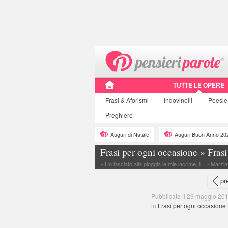
TUTTE LE OPERE
Frasi
& Aforismi
Indovinelli
Poesie
Preghiere
Auguri di Natale
Auguri Buon Anno 20
Frasi per ogni occasione
»
Frasi
»
Ho lasciato alla pioggia le mie lacrime, il... - Marzia
pr
Pubblicata il 29 maggio 201
in
Frasi per ogni occasione