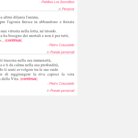
--
Pablitos Los Sconditos
in
Persone
a altrui dilania l'anima,
pre l'agonia finisce in abbandono e forzata
 mai vittoria nella lotta, né trionfo.
a ha bisogno dei mortali e non è per tutti,
...
(
continua
)
--
Pietro Colucciello
in
Poesie personali
 ti trascina nella sua immensità,
ia e ti da calma nella sua profondità,
o ti senti avvolgere tra le sue onde
hi di raggiungere la riva capisci la vera
 della Vita.
(
continua
)
--
Pietro Colucciello
in
Poesie personali