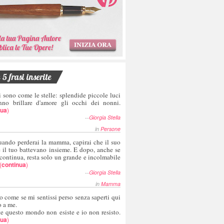
5 frasi inserite
i sono come le stelle: splendide piccole luci
nno brillare d'amore gli occhi dei nonni.
nua
)
--
Giorgia Stella
in
Persone
uando perderai la mamma, capirai che il suo
e il tuo battevano insieme. E dopo, anche se
 continua, resta solo un grande e incolmabile
(
continua
)
--
Giorgia Stella
in
Mamma
o come se mi sentissi perso senza saperti qui
o a me.
te questo mondo non esiste e io non resisto.
nua
)