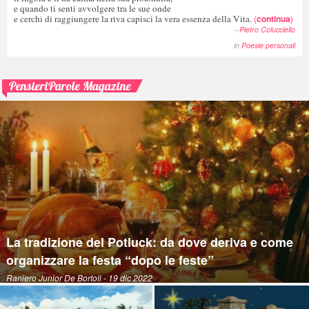
e quando ti senti avvolgere tra le sue onde
e cerchi di raggiungere la riva capisci la vera essenza della Vita.
(
continua
)
--
Pietro Colucciello
in
Poesie personali
PensieriParole Magazine
La tradizione del Potluck: da dove deriva e come
organizzare la festa “dopo le feste”
Raniero Junior De Bortoli
- 19 dic 2022