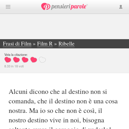
Frasi di Film
»
Film R
»
Ribelle
»
Alcuni dicono che al destino non si comanda...
Vota la citazione:
8.33
in
18
voti
Alcuni dicono che al destino non si
comanda, che il destino non è una cosa
nostra. Ma io so che non è così, il
nostro destino vive in noi, bisogna