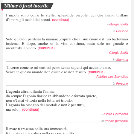
Ultime 5 frasi inserite
I nipoti sono come le stelle: splendide piccole luci che fanno brillare
d'amore gli occhi dei nonni.
(
continua
)
--
Giorgia Stella
in
Persone
Solo quando perderai la mamma, capirai che il suo cuore e il tuo battevano
insieme. E dopo, anche se la vita continua, resta solo un grande e
incolmabile vuoto.
(
continua
)
--
Giorgia Stella
in
Mamma
Ti cerco come se mi sentissi perso senza saperti qui accanto a me.
Senza te questo mondo non esiste e io non resisto.
(
continua
)
--
Pablitos Los Sconditos
in
Persone
L'agonia altrui dilania l'anima,
da sempre l'agonia finisce in abbandono e forzata quiete,
non c'è mai vittoria nella lotta, né trionfo.
L'agonia ha bisogno dei mortali e non è per tutti,
ma solo...
(
continua
)
--
Pietro Colucciello
in
Poesie personali
Il mare ti trascina nella sua immensità,
ti ingoia e ti da calma nella sua profondità,