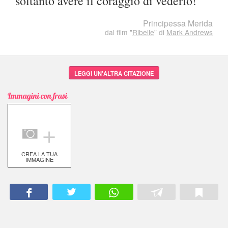
soltanto avere il coraggio di vederlo!
Principessa Merida
dal film "
Ribelle
" di
Mark Andrews
LEGGI UN'ALTRA CITAZIONE
Immagini con frasi
＋
CREA LA TUA
IMMAGINE