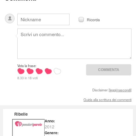
Ricorda
Vota la frase:
8.33 in 18 voti
Disclaimer [
leggi/nascondi
]
Guida alla scrittura dei commenti
Ribelle
Anno:
2012
Genere: