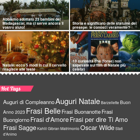
Abbiamo adottato 23 bambini del
Madagascar, ma ci serve ancora il
Storia e significato delle statuine del
vostro aiuto!
presepe: le conosci veramente?
10 curiosità che (forse) non
Natale: ecco 5 modi in cui il cervello
sapevate sui film di Natale più
reagisce alle feste
celebri
Hot Tags
Auguri Natale
Auguri di Compleanno
Buon
Barzellette
Frasi Belle
Frasi Buonanotte
Frasi
Anno 2023
Frasi d'Amore
Frasi per dire Ti Amo
Buongiorno
Frasi Sagge
Oscar Wilde
Kahlil Gibran
Matrimonio
Stati
d'Animo