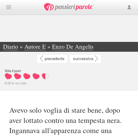
Diario
»
Autore E
»
Enzo De Angelis
»
Avevo solo voglia di stare bene, dopo aver... - Enzo De Angelis
precedente
successiva
Vota il post:
9.00
in
un
voto
Avevo solo voglia di stare bene, dopo
aver lottato contro una tempesta nera.
Ingannava all'apparenza come una