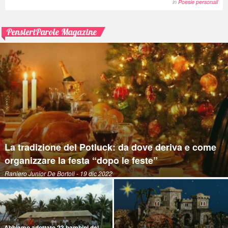
in
Poesie personali
PensieriParole Magazine
La tradizione del Potluck: da dove deriva e come
organizzare la festa “dopo le feste”
Raniero Junior De Bortoli
- 19 dic 2022
Abbiamo adottato 23 bambini del