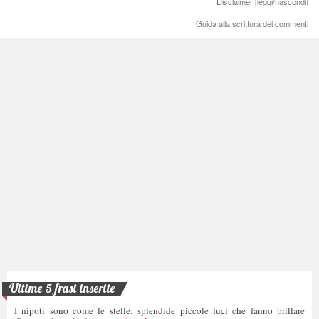
Disclaimer [
leggi/nascondi
]
Guida alla scrittura dei commenti
Ultime 5 frasi inserite
I nipoti sono come le stelle: splendide piccole luci che fanno brillare