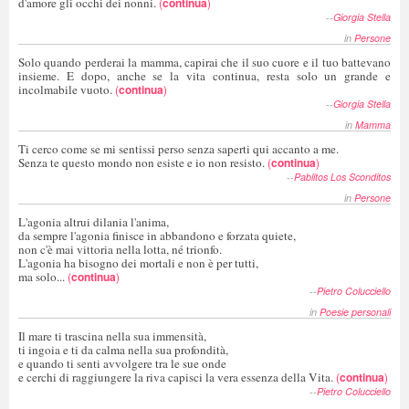
d'amore gli occhi dei nonni.
(
continua
)
--
Giorgia Stella
in
Persone
Solo quando perderai la mamma, capirai che il suo cuore e il tuo battevano
insieme. E dopo, anche se la vita continua, resta solo un grande e
incolmabile vuoto.
(
continua
)
--
Giorgia Stella
in
Mamma
Ti cerco come se mi sentissi perso senza saperti qui accanto a me.
Senza te questo mondo non esiste e io non resisto.
(
continua
)
--
Pablitos Los Sconditos
in
Persone
L'agonia altrui dilania l'anima,
da sempre l'agonia finisce in abbandono e forzata quiete,
non c'è mai vittoria nella lotta, né trionfo.
L'agonia ha bisogno dei mortali e non è per tutti,
ma solo...
(
continua
)
--
Pietro Colucciello
in
Poesie personali
Il mare ti trascina nella sua immensità,
ti ingoia e ti da calma nella sua profondità,
e quando ti senti avvolgere tra le sue onde
e cerchi di raggiungere la riva capisci la vera essenza della Vita.
(
continua
)
--
Pietro Colucciello