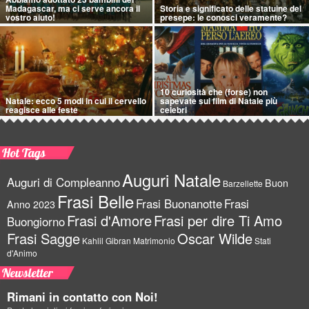
Madagascar, ma ci serve ancora il
Storia e significato delle statuine del
vostro aiuto!
presepe: le conosci veramente?
10 curiosità che (forse) non
Natale: ecco 5 modi in cui il cervello
sapevate sui film di Natale più
reagisce alle feste
celebri
Hot Tags
Auguri Natale
Auguri di Compleanno
Buon
Barzellette
Frasi Belle
Frasi Buonanotte
Frasi
Anno 2023
Frasi d'Amore
Frasi per dire Ti Amo
Buongiorno
Frasi Sagge
Oscar Wilde
Kahlil Gibran
Matrimonio
Stati
d'Animo
Newsletter
Rimani in contatto con Noi!