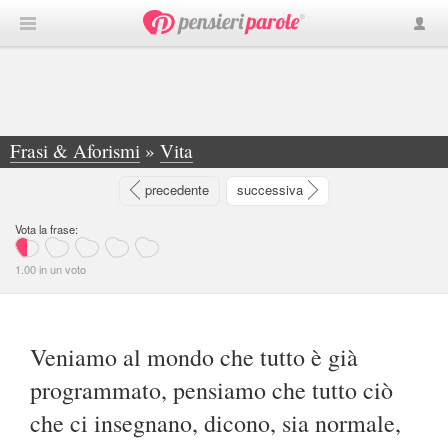
Frasi & Aforismi
»
Vita
»
Veniamo al mondo che tutto è già programmato... - Gianluca Thakur
precedente
successiva
Vota la frase:
1.00
in
un
voto
Veniamo al mondo che tutto è già
programmato, pensiamo che tutto ciò
che ci insegnano, dicono, sia normale,