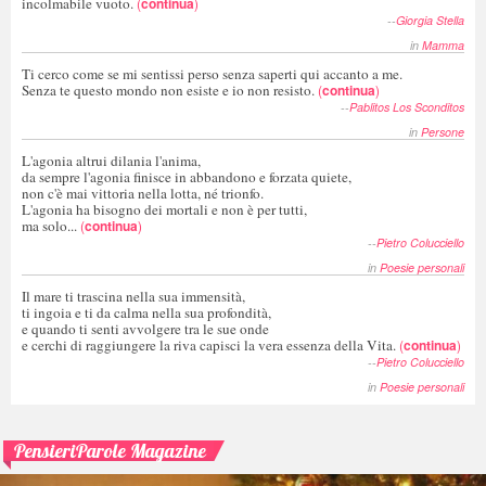
incolmabile vuoto.
(
continua
)
--
Giorgia Stella
in
Mamma
Ti cerco come se mi sentissi perso senza saperti qui accanto a me.
Senza te questo mondo non esiste e io non resisto.
(
continua
)
--
Pablitos Los Sconditos
in
Persone
L'agonia altrui dilania l'anima,
da sempre l'agonia finisce in abbandono e forzata quiete,
non c'è mai vittoria nella lotta, né trionfo.
L'agonia ha bisogno dei mortali e non è per tutti,
ma solo...
(
continua
)
--
Pietro Colucciello
in
Poesie personali
Il mare ti trascina nella sua immensità,
ti ingoia e ti da calma nella sua profondità,
e quando ti senti avvolgere tra le sue onde
e cerchi di raggiungere la riva capisci la vera essenza della Vita.
(
continua
)
--
Pietro Colucciello
in
Poesie personali
PensieriParole Magazine