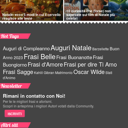
10 curiosità che (forse) non
Natale: ecco 5 modi in cui il cervello
sapevate sui film di Natale più
reagisce alle feste
celebri
Hot Tags
Auguri Natale
Auguri di Compleanno
Buon
Barzellette
Frasi Belle
Frasi Buonanotte
Frasi
Anno 2023
Frasi d'Amore
Frasi per dire Ti Amo
Buongiorno
Frasi Sagge
Oscar Wilde
Kahlil Gibran
Matrimonio
Stati
d'Animo
Newsletter
Rimani in contatto con Noi!
Per te le migliori frasi e aforismi.
Scopri in anteprima i migliori Autori votati dalla Community.
ISCRIVITI
Altri siti