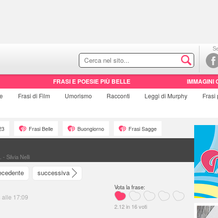
Se
FRASI E POESIE PIÙ BELLE
IMMAGINI 
ie
Frasi di
Film
Umorismo
Racconti
Leggi di Murphy
Frasi
23
Frasi Belle
Buongiorno
Frasi Sagge
 Silvia Nelli
ecedente
successiva
Vota la frase:
 alle 17:09
2.12
in
16
voti