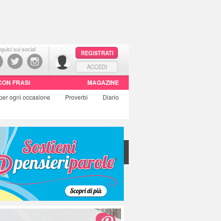
guici sui social
REGISTRATI
ACCEDI
CON FRASI
MAGAZINE
per ogni occasione
Proverbi
Diario