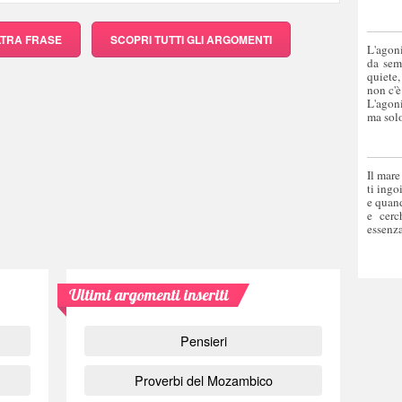
LTRA FRASE
SCOPRI
TUTTI GLI ARGOMENTI
L'agoni
da sem
quiete,
non c'è
L'agoni
ma solo
Il mare
ti ingo
e quand
e cerc
essenza
Ultimi argomenti inseriti
Pensieri
Proverbi del Mozambico