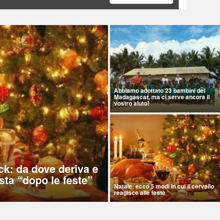
Abbiamo adottato 23 bambini del
Madagascar, ma ci serve ancora il
vostro aiuto!
ck: da dove deriva e
sta “dopo le feste”
Natale: ecco 5 modi in cui il cervello
reagisce alle feste