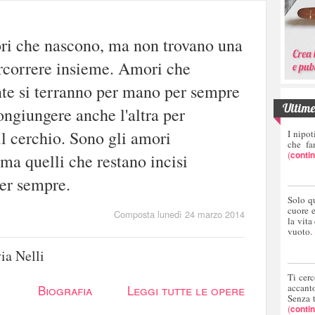
ri che nascono, ma non trovano una
ercorrere insieme. Amori che
te si terranno per mano per sempre
Ultime 
ngiungere anche l'altra per
l cerchio. Sono gli amori
I nipot
che fa
(
conti
 ma quelli che restano incisi
er sempre.
Solo q
cuore 
Composta lunedì 24 marzo 2014
la vita
vuoto.
via Nelli
Ti cerc
Biografia
Leggi tutte le opere
accant
Senza 
(
conti