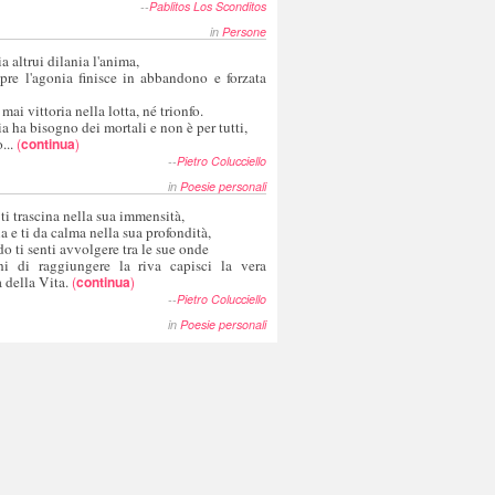
--
Pablitos Los Sconditos
in
Persone
a altrui dilania l'anima,
pre l'agonia finisce in abbandono e forzata
 mai vittoria nella lotta, né trionfo.
a ha bisogno dei mortali e non è per tutti,
...
(
continua
)
--
Pietro Colucciello
in
Poesie personali
 ti trascina nella sua immensità,
ia e ti da calma nella sua profondità,
o ti senti avvolgere tra le sue onde
hi di raggiungere la riva capisci la vera
 della Vita.
(
continua
)
--
Pietro Colucciello
in
Poesie personali