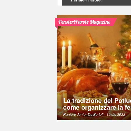
PensieriParole Magazine
La tradizione del Potlu
come organizzare la fe
Raniero Junior De Bortoli
- 19 dic 2022