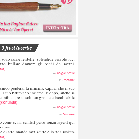
5 frasi inserite
i sono come le stelle: splendide piccole luci
nno brillare d'amore gli occhi dei nonni.
nua
)
--
Giorgia Stella
in
Persone
uando perderai la mamma, capirai che il suo
e il tuo battevano insieme. E dopo, anche se
 continua, resta solo un grande e incolmabile
(
continua
)
--
Giorgia Stella
in
Mamma
o come se mi sentissi perso senza saperti qui
o a me.
te questo mondo non esiste e io non resisto.
nua
)