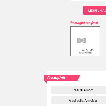
LEGGI UN'A
Immagini con frasi
＋
CREA LA TUA
IMMAGINE
Consigliati
Frasi di Amore
Frasi sulla Amicizia