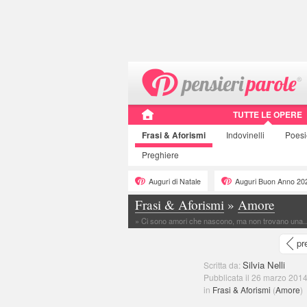
TUTTE LE OPERE
Frasi
& Aforismi
Indovinelli
Poes
Preghiere
Auguri di Natale
Auguri Buon Anno 20
Frasi & Aforismi
»
Amore
»
Ci sono amori che nascono, ma non trovano una... -
pr
Silvia Nelli
Scritta da:
Pubblicata il 26 marzo 2014
in
Frasi & Aforismi
(
Amore
)